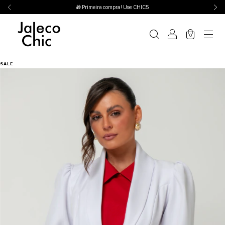
🎁 Primeira compra! Use: CHIC5
0