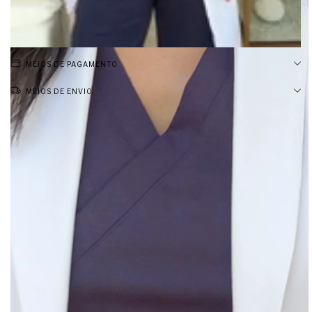
MEIOS DE PAGAMENTO
MEIOS DE ENVIO
Jaleco Feminino Anne: elegância e
autoridade em cada detalhe
O jaleco feminino Anne da JalecoChic é uma peça única que traz
elegância e autoridade para os profissionais de saúde, com toques
fashion que agregam ainda mais na sua imagem e design de alfaiataria
que valoriza sua presença em qualquer ambiente. Quem escolhe
JalecoChic sabe que é possível ser referência e chique mesmo enquanto
cuida da carreira.
Reinvente seu visual: os principais
benefícios do Jaleco Anne