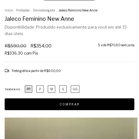
Início
.
Profissões
.
Dermatologista
.
Jaleco Feminino New Anne
Jaleco Feminino New Anne
Disponibilidade: Produzido exclusivamente para você em até 15
dias úteis
R$590,00
R$354,00
5
x de
R$70,80
sem juros
R$336,30
com
Pix
Frete grátis
a partir de
R$800,00
PP
P
M
G
GG
TAMANHO