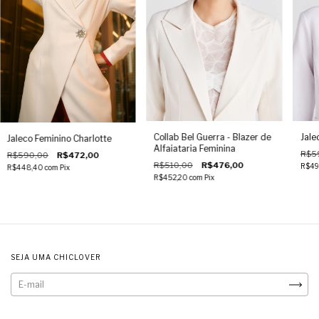
Collab Bel Guerra - Blazer de
Jale
Jaleco Feminino Charlotte
Alfaiataria Feminina
R$5
R$590,00
R$472,00
R$510,00
R$476,00
R$49
R$448,40
com
Pix
R$452,20
com
Pix
SEJA UMA CHICLOVER