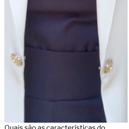
O jaleco feminino Anne é
ideal para trazer uma imagem mais
sofisticada e de sucesso
, com destaque pelo caimento impecável do
tecido 95% poliéster e 5% elastano, trazendo leveza e mais liberdade
de movimento. Um dos principais detalhes do
jaleco
são as mangas
levemente bufantes e os botões com toques de strass, ideal para quem
gosta de dar um toque estiloso e versátil no dia a dia.
Detalhes e diferenciais: por que o Anne é
único
Design diferenciado: mangas levemente bufantes e com detalhes
strass para um visual marcante;
Tecido versátil premium: 95% poliéster e 5% elastano com toque
suave;
Cor: branco clássico, sofisticado e atemporal;
Apresentação: embalagem presenteável, perfeita para surpreender;
Indicação: profissionais da saúde, como médicas e dentistas.
Quais são as características do