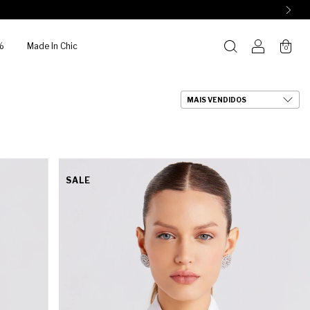
%
Made In Chic
0