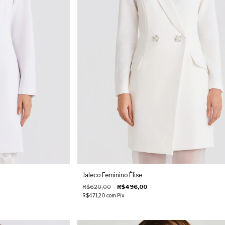
Jaleco Feminino Élise
R$620,00
R$496,00
R$471,20
com
Pix