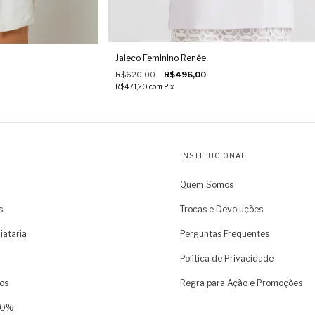
Jaleco Feminino Renée
R$620,00
R$496,00
R$471,20
com
Pix
INSTITUCIONAL
Quem Somos
s
Trocas e Devoluções
iataria
Perguntas Frequentes
Política de Privacidade
os
Regra para Ação e Promoções
 60%