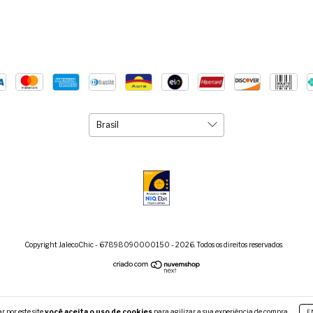
Copyright JalecoChic - 67898090000150 - 2026. Todos os direitos reservados.
 por este site
você aceita o uso de cookies
para agilizar a sua experiência de compra.
E