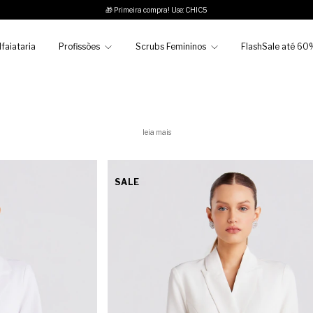
🎁 Primeira compra! Use: CHIC5
faiataria
Profissões
Scrubs Femininos
FlashSale até 60