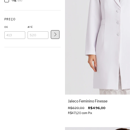
(12)
PREÇO
DE
ATÉ
Jaleco Feminino Finesse
R$620,00
R$496,00
R$471,20
com
Pix