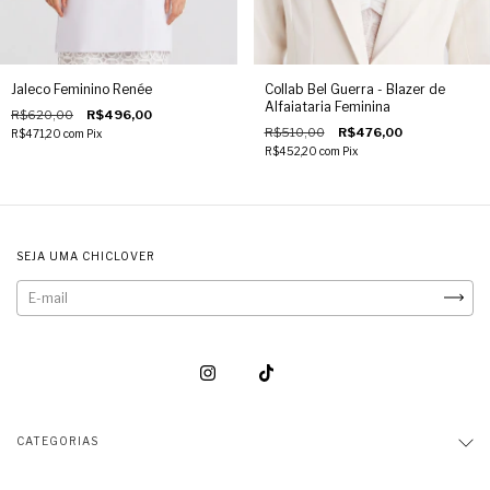
Jaleco Feminino Renée
Collab Bel Guerra - Blazer de
Alfaiataria Feminina
R$620,00
R$496,00
R$510,00
R$476,00
R$471,20
com
Pix
R$452,20
com
Pix
SEJA UMA CHICLOVER
CATEGORIAS