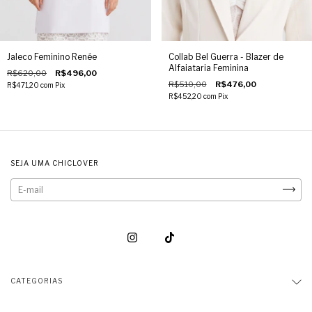
Jaleco Feminino Renée
Collab Bel Guerra - Blazer de
Alfaiataria Feminina
R$620,00
R$496,00
R$510,00
R$476,00
R$471,20
com
Pix
R$452,20
com
Pix
SEJA UMA CHICLOVER
CATEGORIAS