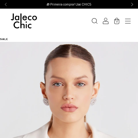
🎁 Primeira compra! Use: CHIC5
0