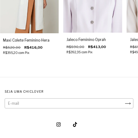
Jaleco Feminino Oprah
Jale
Maxi Colete Feminino Hera
R$590,00
R$413,00
R$6
R$520,00
R$416,00
R$392,35
com
Pix
R$49
R$395,20
com
Pix
SEJA UMA CHICLOVER