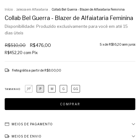
Início
.
Jalecos em Alfaiataria
.
Collab Bel Guerra - Blazer de Alfaiataria Feminina
Collab Bel Guerra - Blazer de Alfaiataria Feminina
Disponibilidade: Produzido exclusivamente para você em até 15
dias úteis
R$510,00
R$476,00
5
x de
R$95,20
sem juros
R$452,20
com
Pix
Frete grátis
a partir de
R$800,00
PP
P
M
G
GG
TAMANHO
MEIOS DE PAGAMENTO
MEIOS DE ENVIO