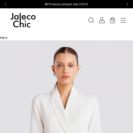
🎁 Primeira compra! Use: CHIC5
0