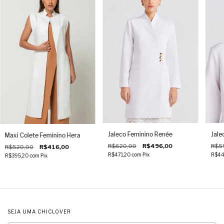
Jaleco Feminino Renée
Jale
Maxi Colete Feminino Hera
R$620,00
R$496,00
R$5
R$520,00
R$416,00
R$471,20
com
Pix
R$44
R$395,20
com
Pix
SEJA UMA CHICLOVER