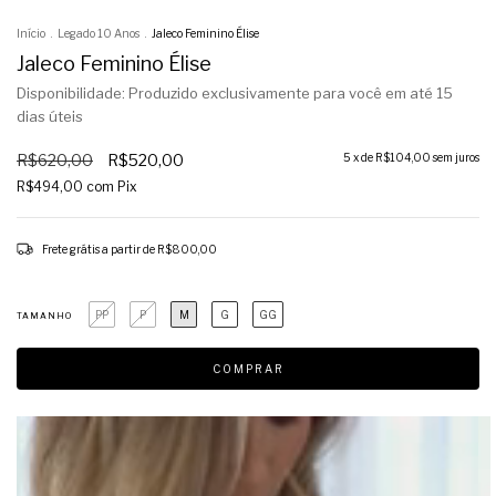
Início
.
Legado 10 Anos
.
Jaleco Feminino Élise
Jaleco Feminino Élise
Disponibilidade: Produzido exclusivamente para você em até 15
dias úteis
R$620,00
R$520,00
5
x de
R$104,00
sem juros
R$494,00
com
Pix
Frete grátis
a partir de
R$800,00
PP
P
M
G
GG
TAMANHO