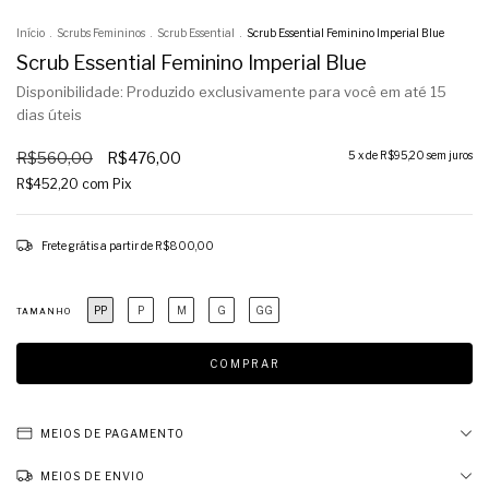
Início
.
Scrubs Femininos
.
Scrub Essential
.
Scrub Essential Feminino Imperial Blue
Scrub Essential Feminino Imperial Blue
Disponibilidade: Produzido exclusivamente para você em até 15
dias úteis
R$560,00
R$476,00
5
x de
R$95,20
sem juros
R$452,20
com
Pix
Frete grátis
a partir de
R$800,00
PP
P
M
G
GG
TAMANHO
MEIOS DE PAGAMENTO
MEIOS DE ENVIO