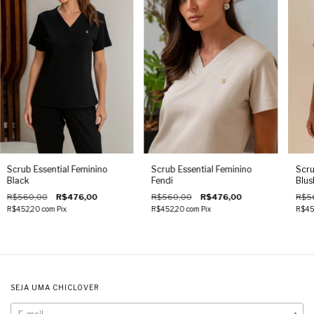
Scrub Essential Feminino
Scrub Essential Feminino
Scru
Black
Fendi
Blus
R$560,00
R$476,00
R$560,00
R$476,00
R$5
R$452,20
com
Pix
R$452,20
com
Pix
R$45
SEJA UMA CHICLOVER