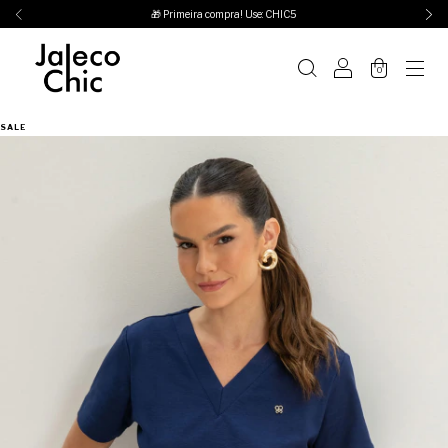
🎁 Primeira compra! Use: CHIC5
0