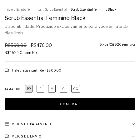
Início
.
Scrubs Femininos
.
Scrub Essential
.
Scrub Essential Feminino Black
Scrub Essential Feminino Black
Disponibilidade: Produzido exclusivamente para você em até 15
dias úteis
R$560,00
R$476,00
5
x de
R$95,20
sem juros
R$452,20
com
Pix
Frete grátis
a partir de
R$800,00
PP
P
M
G
GG
TAMANHO
MEIOS DE PAGAMENTO
MEIOS DE ENVIO