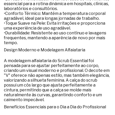
essencial para a rotina dinâmica em 
hospitais, clínicas, 
laboratórios e consultórios
.
•
Conforto Térmico:
 Mantém a temperatura corporal 
agradável, ideal para longas jornadas de trabalho.
•
Toque Suave na Pele:
 Evita irritações e proporciona 
uma experiência de uso agradável.
•
Durabilidade:
 Resistente ao uso contínuo e lavagens 
frequentes, mantendo a aparência de novo por mais 
tempo.
Design Moderno e Modelagem Alfaiataria
A modelagem 
alfaiataria
 do Scrub Essential foi 
pensada para se ajustar perfeitamente ao corpo, 
criando um visual moderno e profissional. O 
decote em 
"V"
 oferece não apenas estilo, mas também elegância, 
valorizando a silhueta feminina. A 
calça do scrub
possui um 
cós largo
 que ajusta perfeitamente a 
cintura, permitindo que a calça se molde mais 
naturalmente às curvas, garantindo conforto e um 
caimento impecável.
Benefícios Essenciais para o Dia a Dia do Profissional