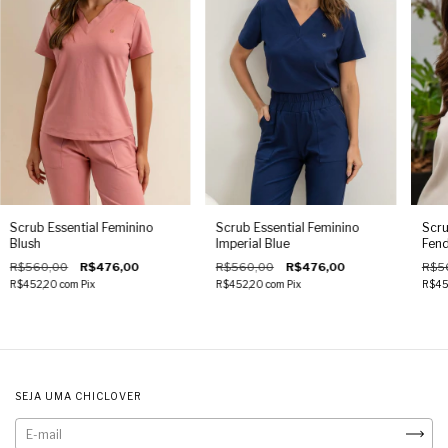
Scrub Essential Feminino
Scrub Essential Feminino
Scru
Blush
Imperial Blue
Fend
R$560,00
R$476,00
R$560,00
R$476,00
R$5
R$452,20
com
Pix
R$452,20
com
Pix
R$45
SEJA UMA CHICLOVER