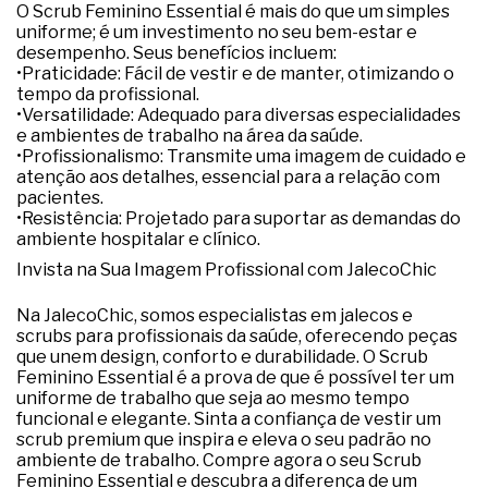
O Scrub Feminino Essential é mais do que um simples 
uniforme; é um investimento no seu bem-estar e 
desempenho. Seus benefícios incluem:
•
Praticidade:
 Fácil de vestir e de manter, otimizando o 
tempo da profissional.
•
Versatilidade:
 Adequado para diversas especialidades 
e ambientes de trabalho na área da saúde.
•
Profissionalismo:
 Transmite uma imagem de cuidado e 
atenção aos detalhes, essencial para a relação com 
pacientes.
•
Resistência:
 Projetado para suportar as demandas do 
ambiente hospitalar e clínico.
Invista na Sua Imagem Profissional com JalecoChic
Na JalecoChic, somos especialistas em 
jalecos e 
scrubs para profissionais da saúde
, oferecendo peças 
que unem design, conforto e durabilidade. O 
Scrub 
Feminino Essential
 é a prova de que é possível ter um 
uniforme de trabalho
 que seja ao mesmo tempo 
funcional e elegante. Sinta a confiança de vestir um 
scrub premium
 que inspira e eleva o seu padrão no 
ambiente de trabalho. 
Compre agora
 o seu Scrub 
Feminino Essential e descubra a diferença de um 