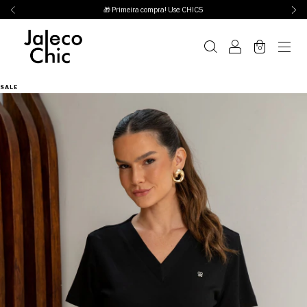
🎁 Primeira compra! Use: CHIC5
0