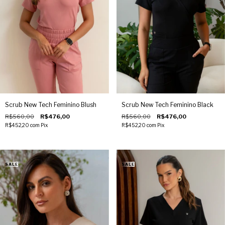
presença profissional com elegância, conforto absoluto e tecnologia
têxtil de ponta. Explore também nossa inovadora linha New Tech e
descubra como elevar sua imagem com peças que valorizam cada
detalhe do seu dia a dia clínico.
Scrub New Tech Feminino Blush
Scrub New Tech Feminino Black
R$560,00
R$476,00
R$560,00
R$476,00
R$452,20
com
Pix
R$452,20
com
Pix