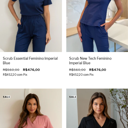
tamanho maior se estiver entre dois. Nosso site possui um provador
virtual para também auxiliar na escolha. Os scrubs JalecoChic desbotam
ou encolhem com lavagens? Não. Os scrubs femininos JalecoChic
utilizam fibras de alta qualidade, resistentes a lavagens constantes. A
cor, o caimento e o toque permanecem preservados, mantendo a peça
com aparência de nova mesmo após uso intenso. Qual é a diferença
entre scrub feminino e jaleco tradicional? O scrub feminino oferece
conjunto leve, tecnológico, confortável e de fácil lavagem para a rotina
clínica. Diferente dos jalecos em alfaiataria, que são rígidos, formais e
menos flexíveis. Quais são as vantagens de usar scrubs femininos no
Scrub Essential Feminino Imperial
Scrub New Tech Feminino
ambiente hospitalar? Scrubs femininos garantem conforto, frescor e
Blue
Imperial Blue
flexibilidade em jornadas longas. Com tecidos inovadores e modelagem
R$560,00
R$476,00
R$560,00
R$476,00
anatômica que valoriza a silhueta, unem praticidade, higiene e elegância
R$452,20
com
Pix
R$452,20
com
Pix
clínica. Onde comprar scrub feminino de qualidade e com design
moderno? Comprar scrubs femininos de qualidade exige atenção a
materiais e modelagem. Marcas reconhecidas como JalecoChic
oferecem tecidos tecnológicos, alta durabilidade, variedade e troca
facilitada. Como cuidar do scrub feminino para aumentar sua
durabilidade? Lave à mão ou em ciclo delicado com água fria e sabão
neutro. Evite alvejantes, seque à sombra e passe em temperatura média
para preservar seu scrub. Sofisticação e tecnologia: renove seu scrub
feminino Encontre o scrub feminino que traduz seu estilo, realçando sua