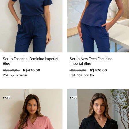
tamanho maior se estiver entre dois. Nosso site possui um provador
virtual para também auxiliar na escolha. Os scrubs JalecoChic desbotam
ou encolhem com lavagens? Não. Os scrubs femininos JalecoChic
utilizam fibras de alta qualidade, resistentes a lavagens constantes. A
cor, o caimento e o toque permanecem preservados, mantendo a peça
com aparência de nova mesmo após uso intenso. Qual é a diferença
entre scrub feminino e jaleco tradicional? O scrub feminino oferece
conjunto leve, tecnológico, confortável e de fácil lavagem para a rotina
clínica. Diferente dos jalecos em alfaiataria, que são rígidos, formais e
menos flexíveis. Quais são as vantagens de usar scrubs femininos no
Scrub Essential Feminino Imperial
Scrub New Tech Feminino
ambiente hospitalar? Scrubs femininos garantem conforto, frescor e
Blue
Imperial Blue
flexibilidade em jornadas longas. Com tecidos inovadores e modelagem
R$560,00
R$476,00
R$560,00
R$476,00
anatômica que valoriza a silhueta, unem praticidade, higiene e elegância
R$452,20
com
Pix
R$452,20
com
Pix
clínica. Onde comprar scrub feminino de qualidade e com design
moderno? Comprar scrubs femininos de qualidade exige atenção a
materiais e modelagem. Marcas reconhecidas como JalecoChic
oferecem tecidos tecnológicos, alta durabilidade, variedade e troca
facilitada. Como cuidar do scrub feminino para aumentar sua
durabilidade? Lave à mão ou em ciclo delicado com água fria e sabão
neutro. Evite alvejantes, seque à sombra e passe em temperatura média
para preservar seu scrub. Sofisticação e tecnologia: renove seu scrub
feminino Encontre o scrub feminino que traduz seu estilo, realçando sua