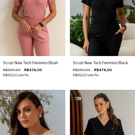
presença profissional com elegância, conforto absoluto e tecnologia
têxtil de ponta. Explore também nossa inovadora linha New Tech e
descubra como elevar sua imagem com peças que valorizam cada
detalhe do seu dia a dia clínico.
Scrub New Tech Feminino Blush
Scrub New Tech Feminino Black
R$560,00
R$476,00
R$560,00
R$476,00
R$452,20
com
Pix
R$452,20
com
Pix